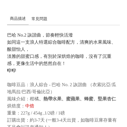
商品描述
常見問題
巴哈 No.2 詼諧曲，節奏輕快活潑
如同這一支浪人特選綜合咖啡配方，清爽的水果風味、
酸甜怡人，
淡雅的甜蜜口感，有別於深烘焙的咖啡，沒有了沉重
感，更像生活中的悠然自在！
🎼🎼
咖啡豆品：浪人綜合 - 巴哈 No. 2 詼諧曲 （衣索比亞/瓜
地馬拉/巴西/哥倫比亞）
風味介紹：柑橘
、熱帶水果、蜜蘋果、蜂蜜、堅果杏仁
烘焙度：
中焙
重量：227g / 454g ,1/2磅 / 1磅
訂購出貨：約3-7天 (一般3-4天出貨，如咖啡豆庫存量有