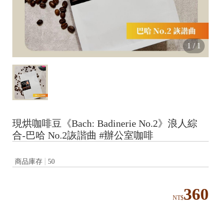
1
/
1
現烘咖啡豆《Bach: Badinerie No.2》浪人綜
合-巴哈 No.2詼諧曲 #辦公室咖啡
商品庫存
50
360
NT$