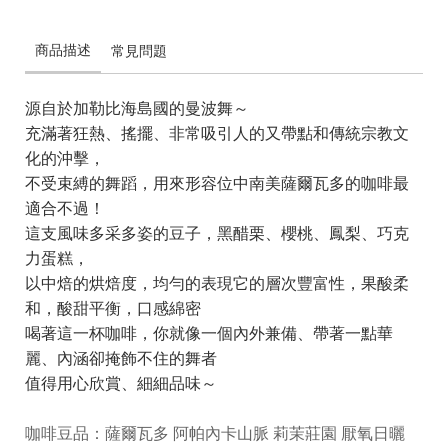
商品描述
常見問題
源自於加勒比海島國的曼波舞～
充滿著狂熱、搖擺、非常吸引人的又帶點和傳統宗教文
化的沖擊，
不受束縛的舞蹈，用來形容位中南美薩爾瓦多的咖啡最
適合不過！
這支風味多采多姿的豆子，黑醋栗、櫻桃、鳳梨、巧克
力蛋糕，
以中焙的烘焙度，均勻的表現它的層次豐富性，果酸柔
和，酸甜平衡，口感綿密
喝著這一杯咖啡，你就像
一個內外兼備、帶著一點華
麗、內涵卻掩飾不住的舞者
值得用心欣賞、細細品味～
咖啡豆品：薩爾瓦多 阿帕內卡山脈 莉茉莊園 厭氧日曬 