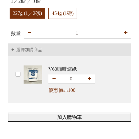
1／2磅 ／ 1磅
227g (1／2磅)
454g (1磅)
數量
選擇加購商品
V60咖啡濾紙
優惠價
100
NT$
加入購物車