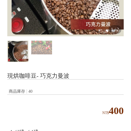
1
/
2
現烘咖啡豆- 巧克力曼波
商品庫存
40
400
NT$