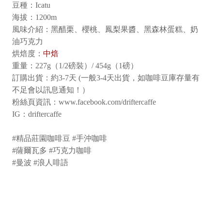
豆種：Icatu 
海拔：1200m
風味介紹：黑醋栗、櫻桃、鳳梨果醬、黑森林蛋糕、奶
油巧克力 
烘焙度：
中焙
重量：227g（1/2磅裝）/ 454g（1磅）
訂購出貨：約3-7天 (一般3-4天出貨，如咖啡豆庫存量有
不足會以訊息通知！）
粉絲頁資訊：www.facebook.com/driftercaffe
IG：driftercaffe
#精品莊園咖啡豆 #手沖咖啡
#薩爾瓦多 #巧克力咖啡
#曼波 #浪人啡語