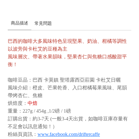
商品描述
常見問題
巴西的咖啡大多風味特色呈現堅果、奶油、柑橘等調性
以波旁與卡杜艾的豆種為主
風味層次、帶著水果韻味，堅果杏仁與焦糖口感酸甜平
衡！
咖啡豆品：巴西 卡莫鎮 聖塔露西亞莊園 卡杜艾日曬
風味介紹：橙皮、芒果乾香、入口柑橘莓果風味、尾韻
帶烤杏仁、焦糖
烘焙度：
中焙
重量：227g / 454g ,1/2磅 / 1磅
訂購出貨：約3-7天 (一般3-4天出貨，如咖啡豆庫存量有
不足會以訊息通知！）
粉絲頁資訊：
www.facebook.com/driftercaffe