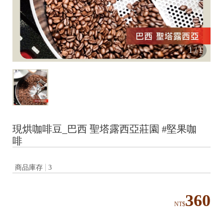
1
/
1
現烘咖啡豆_巴西 聖塔露西亞莊園 #堅果咖
啡
商品庫存
3
360
NT$